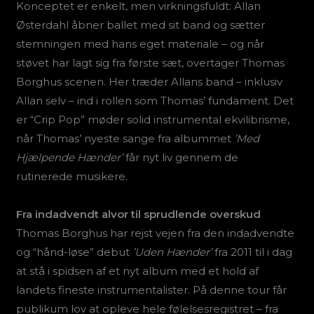
Konceptet er enkelt, men virkningsfuldt: Allan
Østerdahl åbner ballet med sit band og sætter
stemningen med hans eget materiale – og når
støvet har lagt sig fra første sæt, overtager Thomas
Borghus scenen. Her træder Allans band – inklusiv
Allan selv – ind i rollen som Thomas’ fundament. Det
er “Crip Pop” møder solid instrumental ekvilibrisme,
når Thomas’ nyeste sange fra albummet
’Med
Hjælpende Hænder’
får nyt liv gennem de
rutinerede musikere.
Fra indadvendt alvor til sprudlende overskud
Thomas Borghus har rejst vejen fra den indadvendte
og “hånd-løse” debut
’Uden Hænder’
fra 2011 til i dag
at stå i spidsen af et nyt album med et hold af
landets fineste instrumentalister. På denne tour får
publikum lov at opleve hele følelsesregistret – fra